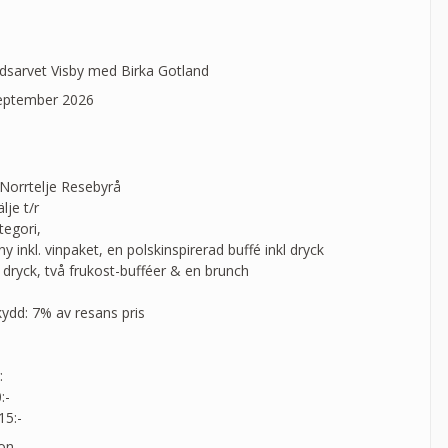
dsarvet Visby med Birka Gotland
september 2026
 Norrtelje Resebyrå
lje t/r
tegori,
y inkl. vinpaket, en polskinspirerad buffé inkl dryck
l dryck, två frukost-bufféer & en brunch
kydd: 7% av resans pris
:
:-
15:-
on