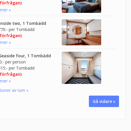
 förfrågan)
 mer »
 Inside two, 1 Tombädd
770:- per Tombädd
 förfrågan)
 mer »
 Seaside four, 1 Tombädd
:- per person
315:- per Tombädd
 förfrågan)
 mer »
tioner av rum »