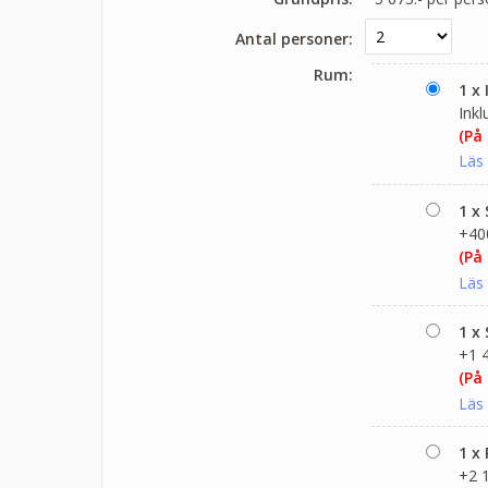
Antal personer:
Rum:
1 x
Inkl
(På
Läs
1 x
+400
(På
Läs
1 x
+1 4
(På
Läs
1 x
+2 1