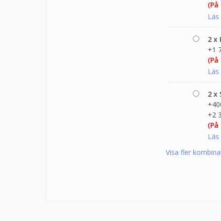
(På
Läs
2 x
+1 
(På
Läs
2 x
+400
+2 
(På
Läs
Visa fler kombina