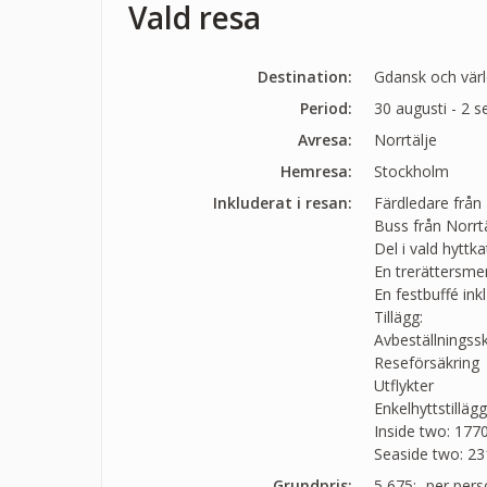
Vald resa
Destination:
Gdansk och värl
Period:
30 augusti - 2 
Avresa:
Norrtälje
Hemresa:
Stockholm
Inkluderat i resan:
Färdledare från
Buss från Norrtä
Del i vald hyttka
En trerättersmen
En festbuffé ink
Tillägg:
Avbeställningss
Reseförsäkring
Utflykter
Enkelhyttstillägg
Inside two: 1770
Seaside two: 23
Grundpris:
5 675:-
per pers