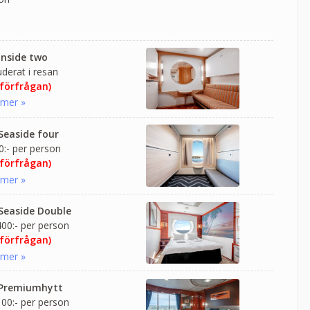
 Inside two
uderat i resan
 förfrågan)
 mer »
 Seaside four
:- per person
 förfrågan)
 mer »
 Seaside Double
00:- per person
 förfrågan)
 mer »
 Premiumhytt
00:- per person