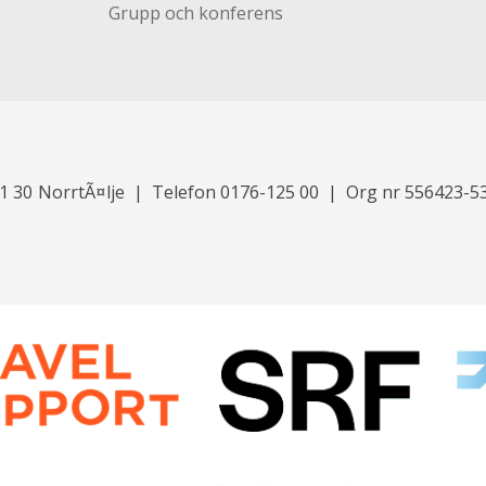
Grupp och konferens
1 30
NorrtÃ¤lje
Telefon
0176-125 00
Org nr 556423-5