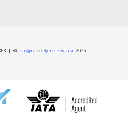
363
©
info@norrteljeresebyra.se
2026