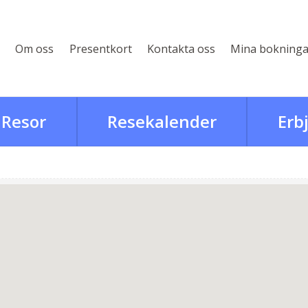
Om oss
Presentkort
Kontakta oss
Mina bokninga
Resor
Resekalender
Erb