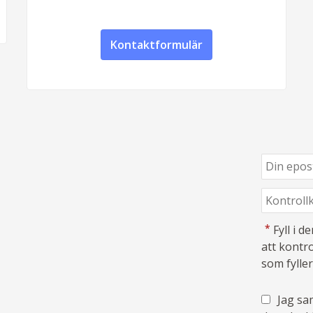
Kontaktformulär
*
Fyll i 
att kontro
som fyller
Jag sam