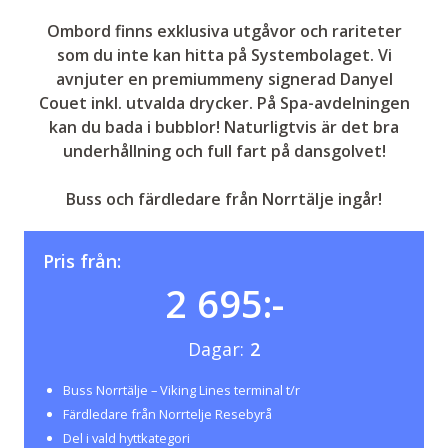
Ombord finns exklusiva utgåvor och rariteter
som du inte kan hitta på Systembolaget. Vi
avnjuter en premiummeny signerad Danyel
Couet inkl. utvalda drycker. På Spa-avdelningen
kan du bada i bubblor! Naturligtvis är det bra
underhållning och full fart på dansgolvet!
Buss och färdledare från Norrtälje ingår!
Pris från:
2 695:-
Dagar:
2
Buss Norrtälje – Viking Lines terminal t/r
Färdledare från Norrtelje Resebyrå
Del i vald hyttkategori