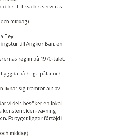
öbler. Till kvällen serveras
 och middag)
na Tey
ingstur till Angkor Ban, en
rernas regim på 1970-talet.
ppbyggda på höga pålar och
 livnär sig framför allt av
är vi dels besöker en lokal
a konsten siden-vävning.
 Fartyget ligger förtöjd i
 och middag)