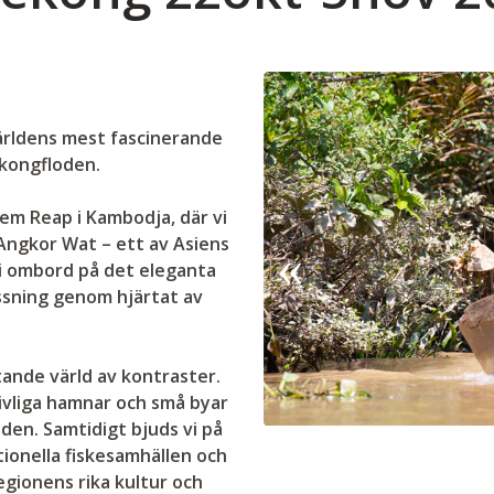
världens mest fascinerande
kongfloden.
em Reap i Kambodja, där vi
ngkor Wat – ett av Asiens
i ombord på det eleganta
sning genom hjärtat av
ande värld av kontraster.
ivliga hamnar och små byar
oden. Samtidigt bjuds vi på
tionella fiskesamhällen och
gionens rika kultur och