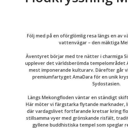
Följ med på en oförglömlig resa längs en av 
vattenvägar – den mäktiga Me
Äventyret börjar med tre nätter i charmiga Si
upplever det världsberömda tempelområdet A
mest imponerande kulturarv. Därefter går v
premiumfartyget AmaDara för en unik krys
Sydostasien.
Längs Mekongfloden väntar en ständigt skift
Här möter vi färgstarka flytande marknader, l
där vardagslivet fortfarande kretsar kring fl
stillsamma vyer med grönskande risfält, tradi
gyllene buddhistiska tempel som speglar re