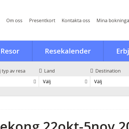
Om oss
Presentkort
Kontakta oss
Mina bokninga
Resor
Resekalender
Erb
j typ av resa
Land
Destination
Välj
Välj
Mekong 22okt-5nov 2