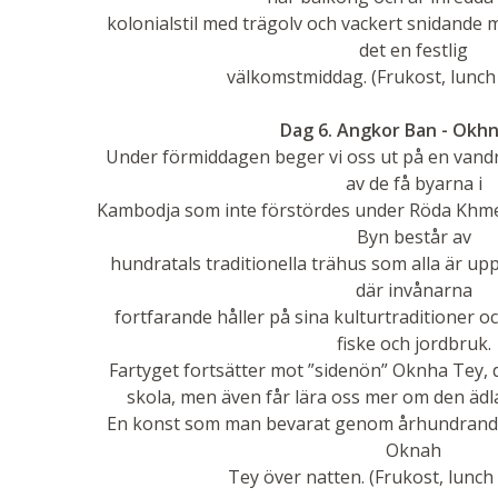
kolonialstil med trägolv och vackert snidande m
det en festlig
välkomstmiddag. (Frukost, lunch
Dag 6. Angkor Ban - Okh
Under förmiddagen beger vi oss ut på en vandr
av de få byarna i
Kambodja som inte förstördes under Röda Khme
Byn består av
hundratals traditionella trähus som alla är u
där invånarna
fortfarande håller på sina kulturtraditioner och
fiske och jordbruk.
Fartyget fortsätter mot ”sidenön” Oknha Tey, d
skola, men även får lära oss mer om den ädl
En konst som man bevarat genom århundranden.
Oknah
Tey över natten. (Frukost, lunch