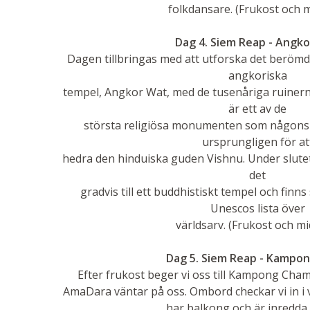
folkdansare. (Frukost och m
Dag 4. Siem Reap - Angk
Dagen tillbringas med att utforska det berömd
angkoriska
tempel, Angkor Wat, med de tusenåriga ruinern
är ett av de
största religiösa monumenten som någons
ursprungligen för at
hedra den hinduiska guden Vishnu. Under slutet
det
gradvis till ett buddhistiskt tempel och fin
Unescos lista över
världsarv. (Frukost och mi
Dag 5. Siem Reap - Kampo
Efter frukost beger vi oss till Kampong Cham
AmaDara väntar på oss. Ombord checkar vi in i v
har balkong och är inredda 