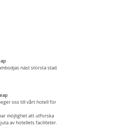
eap
ambodjas näst största stad.
Reap
er oss till vårt hotell för
har möjlighet att utforska
ta av hotellets faciliteter.