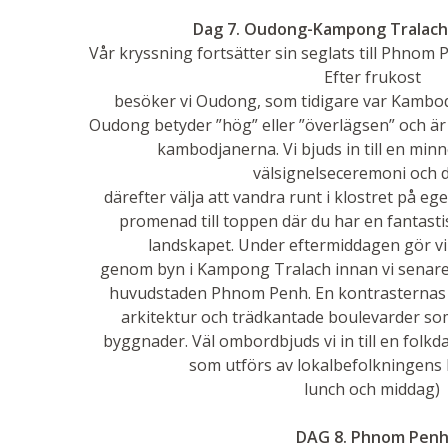
Dag 7. Oudong-Kampong Tralac
Vår kryssning fortsätter sin seglats till Phno
Efter frukost
besöker vi Oudong, som tidigare var Kambod
Oudong betyder ”hög” eller ”överlägsen” och är 
kambodjanerna. Vi bjuds in till en min
välsignelseceremoni och 
därefter välja att vandra runt i klostret på eg
promenad till toppen där du har en fantast
landskapet. Under eftermiddagen gör vi
genom byn i Kampong Tralach innan vi senar
huvudstaden Phnom Penh. En kontrasternas 
arkitektur och trädkantade boulevarder 
byggnader. Väl ombordbjuds vi in till en fol
som utförs av lokalbefolkningens 
lunch och middag)
DAG 8. Phnom Pen