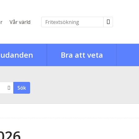
r
Vår värld
judanden
Bra att veta
Sök
026