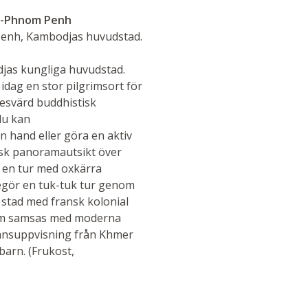
h-Phnom Penh
m Penh, Kambodjas huvudstad.
jas kungliga huvudstad.
idag en stor pilgrimsort för
nesvärd buddhistisk
du kan
en hand eller göra en aktiv
isk panoramautsikt över
 en tur med oxkärra
egör en tuk-tuk tur genom
stad med fransk kolonial
som samsas med moderna
kdansuppvisning från Khmer
barn. (Frukost,
h