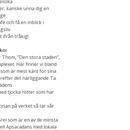
besöka
r, kanske unna dig en
age
fé och få en inblick i
sliv.
 ifrån tråkig!
gkor
or Thom, ”Den stora staden”,
lexet. Här finner vi bland
 som är mest känt för sina
ärefter det närliggande Ta
ädens
med tjocka rötter som har
onan på verket så tar vår
Srei som är en av de minsta
nell Apsaradans med lokala