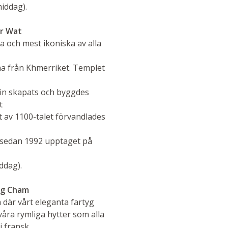
iddag).
or Wat
a och mest ikoniska av alla
a från Khmerriket. Templet
in skapats och byggdes
t
 av 1100-talet förvandlades
ns sedan 1992 upptaget på
ddag).
ng Cham
 där vårt eleganta fartyg
åra rymliga hytter som alla
i fransk