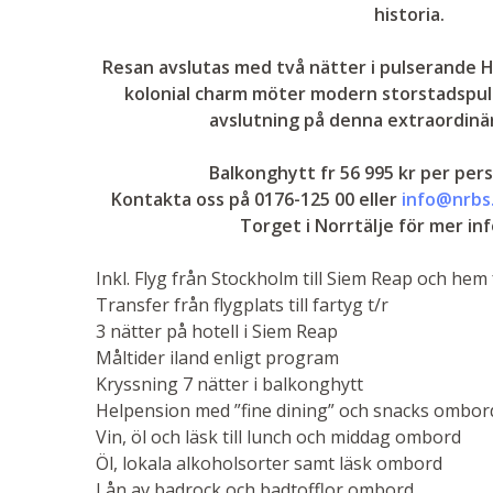
historia.
Resan avslutas med två nätter i pulserande Ho
kolonial charm möter modern storstadspul
avslutning på denna extraordinä
Balkonghytt fr 56 995 kr per pers
Kontakta oss på 0176-125 00 eller
info@nrbs
Torget i Norrtälje för mer in
Inkl. Flyg från Stockholm till Siem Reap och hem
Transfer från flygplats till fartyg t/r
3 nätter på hotell i Siem Reap
Måltider iland enligt program
Kryssning 7 nätter i balkonghytt
Helpension med ”fine dining” och snacks ombor
Vin, öl och läsk till lunch och middag ombord
Öl, lokala alkoholsorter samt läsk ombord
Lån av badrock och badtofflor ombord