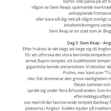
Varför inte passa på att 
någon av Siem Reaps spännande marknade
avkopplande fotmass
eller bara slå dig ned på något trevligt ca
lokalbefolkningens vardag
Siem Reap är en stad som är långt
Dag 3. Siem Reap - An
Efter frukost är det dags att bege sig till Angk
för att utforska det stora berömda tempelkomp
annat Bayon-templet, ett buddhistiskt tempel
gigantiska leende stenansikten. Vi besöker d
Prohm, mer känt som ”Tr
rike. Här dominerar den grova växtligheten 
flätats samman och
spridit sig under flera århundranden. Som kr
eftermiddagsutflykt
oss med till det fascinerande templet Banteay 
platserna i Angkor. Kvällen bjuder på traditio