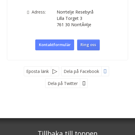
Adress:
Norrtelje Resebyrå
Lilla Torget 3
761 30
NorrtÃ¤lje
Kontaktformulär
Ring oss
Facebook
Eposta länk
Dela på Facebook
Dela på Twitter
Sociala medier
Nyhetsbrev
Norrtelje Resebyrå
Lilla Torget 3
761 30
NorrtÃ¤lje
Tillbaka till toppen
*
Fyll i denna kod. Detta används för att
Telefon
0176-125 00