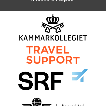
kontrollera att det inte är en dator som fyller i
formulär automatiskt.
Org nr 556423-5363
©
info@norrteljeresebyra.se
2026
Jag samtycker till dataskyddspolicyn.
Läs vår dataskyddspolicy här »
*