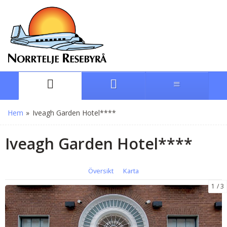
Hem
»
Iveagh Garden Hotel****
Iveagh Garden Hotel****
Översikt
Karta
1
3