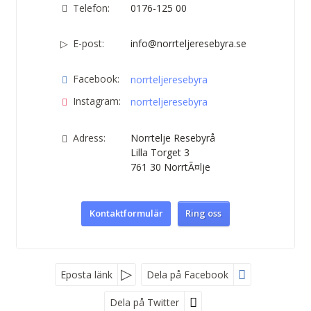
Telefon:
0176-125 00
E-post:
info@norrteljeresebyra.se
Facebook:
norrteljeresebyra
Instagram:
norrteljeresebyra
Adress:
Norrtelje Resebyrå
Lilla Torget 3
761 30
NorrtÃ¤lje
Kontaktformulär
Ring oss
Facebook
Eposta länk
Dela på Facebook
Dela på Twitter