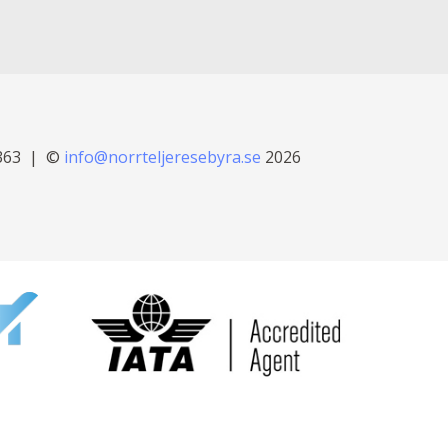
363
©
info@norrteljeresebyra.se
2026