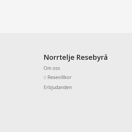
Norrtelje Resebyrå
Om oss
Resevillkor
Erbjudanden