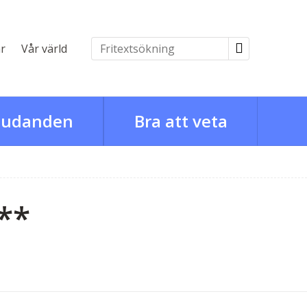
r
Vår värld
judanden
Bra att veta
**