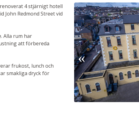
enoverat 4 stjärnigt hotell
 vid John Redmond Street vid
. Alla rum har
rustning att förbereda
verar frukost, lunch och
rar smakliga dryck för