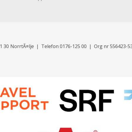
1 30
NorrtÃ¤lje
Telefon
0176-125 00
Org nr 556423-5