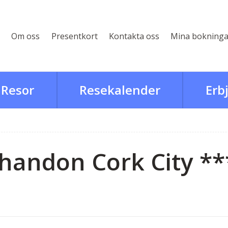
Om oss
Presentkort
Kontakta oss
Mina bokninga
Resor
Resekalender
Erb
handon Cork City **