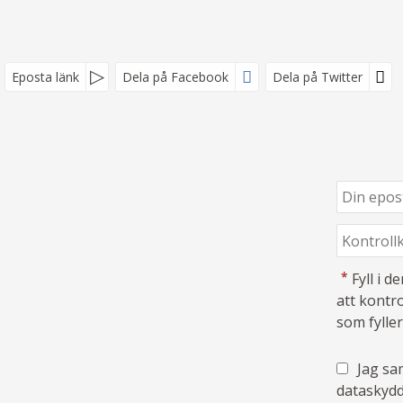
Eposta länk
Dela på Facebook
Dela på Twitter
*
Fyll i 
att kontro
som fyller
Jag sam
dataskydd