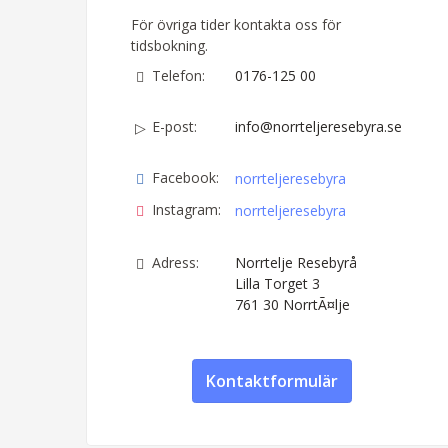
För övriga tider kontakta oss för
tidsbokning.
Telefon:
0176-125 00
E-post:
info@norrteljeresebyra.se
Facebook:
norrteljeresebyra
Instagram:
norrteljeresebyra
Adress:
Norrtelje Resebyrå
Lilla Torget 3
761 30
NorrtÃ¤lje
Kontaktformulär