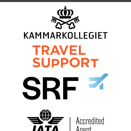
©
info@norrteljeresebyra.se
2026
Jag samtycker till dataskyddspolicyn.
Läs vår dataskyddspolicy här »
*