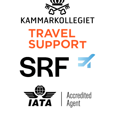
Läs vår dataskyddspolicy här »
*